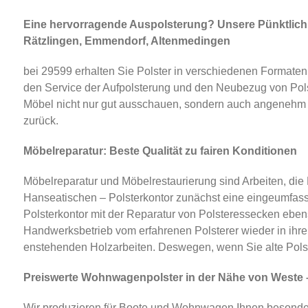
Eine hervorragende Auspolsterung? Unsere Pünktlichke
Rätzlingen, Emmendorf, Altenmedingen
bei 29599 erhalten Sie Polster in verschiedenen Formate
den Service der Aufpolsterung und den Neubezug von Polste
Möbel nicht nur gut ausschauen, sondern auch angenehm sind
zurück.
Möbelreparatur: Beste Qualität zu fairen Konditionen
Möbelreparatur und Möbelrestaurierung sind Arbeiten, die
Hanseatischen – Polsterkontor zunächst eine eingeumfas
Polsterkontor mit der Reparatur von Polsteressecken eben
Handwerksbetrieb vom erfahrenen Polsterer wieder in ihre
enstehenden Holzarbeiten. Deswegen, wenn Sie alte Polst
Preiswerte Wohnwagenpolster in der Nähe von Weste – 
Wir produzieren für Boote und Wohnwagen Ihnen besonder