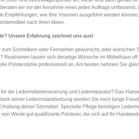
eraten wir vor der Annahme eines jeden Auftrags umfassend, u
le Empfehlungen, wie Ihre Visionen ausgeführt werden können,
 Polstermöbel nach Ihren Ideen.
e? Unsere Erfahrung zeichnet uns aus!
 zum Schmökern oder Fernsehen gewünscht, oder wünschen Sie s
Realisieren lassen sich derartige Wünsche im Möbelhaus oft nic
e Polsterstühle professionell an. Am besten nehmen Sie gleich 
r die Ledermöbelerneuerung und Lederreparatur? Das Hanseati
 dank seiner Lederinstandsetzung werden Sie noch lange Freu
Erhaltung dieser Sitzmöbel. Spezielle Pflege benötigen Ledermö
n Weste gut qualifizierte Polsterer, die sich auf Ihr Handwerk