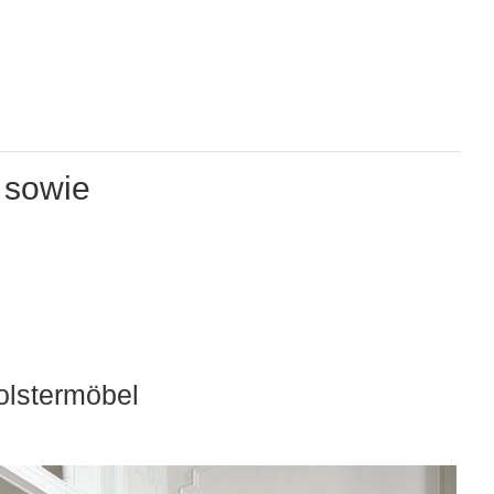
 sowie
olstermöbel