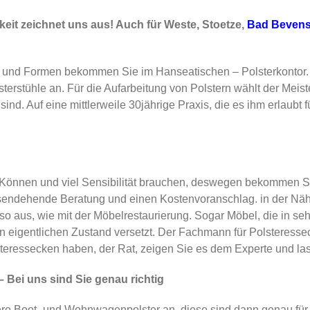
it zeichnet uns aus! Auch für Weste, Stoetze,
Bad Beven
n und Formen bekommen Sie im Hanseatischen – Polsterkontor.
rstühle an. Für die Aufarbeitung von Polstern wählt der Meister
. Auf eine mittlerweile 30jährige Praxis, die es ihm erlaubt für
 Können und viel Sensibilität brauchen, deswegen bekommen Sie
sendehende Beratung und einen Kostenvoranschlag. in der Nä
so aus, wie mit der Möbelrestaurierung. Sogar Möbel, die in s
n eigentlichen Zustand versetzt. Der Fachmann für Polsteress
eressecken haben, der Rat, zeigen Sie es dem Experte und las
Bei uns sind Sie genau richtig
e Boot- und Wohnwagenpolster an, diese sind dann genau für d