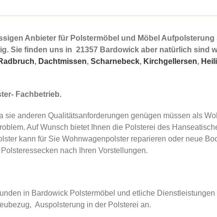
ässigen Anbieter für Polstermöbel und Möbel Aufpolsterung
g. Sie finden uns in 21357 Bardowick aber natürlich sind w
Radbruch
,
Dachtmissen
,
Scharnebeck
,
Kirchgellersen
,
Heil
ter- Fachbetrieb.
a sie anderen Qualitätsanforderungen genügen müssen als W
Problem. Auf Wunsch bietet Ihnen die Polsterei des Hanseatisc
Polster kann für Sie Wohnwagenpolster reparieren oder neue Boo
le Polsteressecken nach Ihren Vorstellungen.
unden in Bardowick Polstermöbel und etliche Dienstleistungen de
eubezug, Auspolsterung in der Polsterei an.