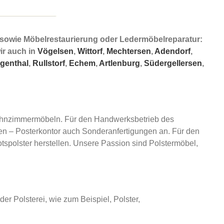
 sowie Möbelrestaurierung oder Ledermöbelreparatur:
ir auch in
Vögelsen
,
Wittorf
,
Mechtersen
,
Adendorf
,
igenthal
,
Rullstorf
,
Echem
,
Artlenburg
,
Südergellersen
,
ohnzimmermöbeln. Für den Handwerksbetrieb des
hen – Posterkontor auch Sonderanfertigungen an. Für den
tspolster herstellen. Unsere Passion sind Polstermöbel,
r Polsterei, wie zum Beispiel, Polster,