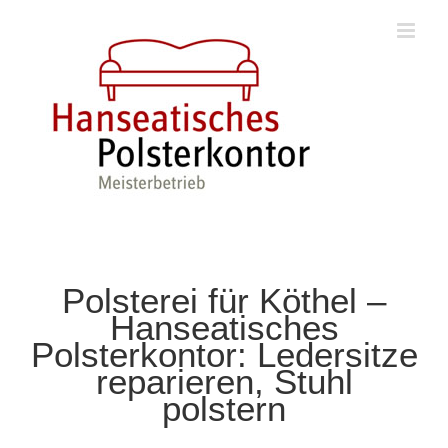
Zum
Inhalt
springen
Polsterei für Köthel –
Hanseatisches
Polsterkontor: Ledersitze
reparieren, Stuhl
polstern