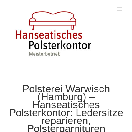
Zum
Inhalt
springen
Polsterei Warwisch
(Hamburg) –
Hanseatisches
Polsterkontor: Ledersitze
reparieren,
Polstergarnituren