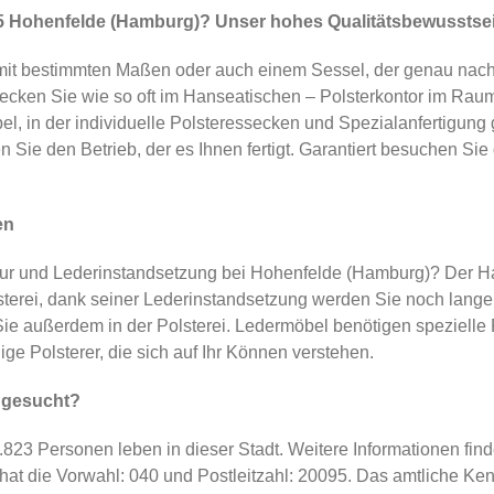
5 Hohenfelde (Hamburg)? Unser hohes Qualitätsbewusstsei
it bestimmten Maßen oder auch einem Sessel, der genau nach Ih
ecken Sie wie so oft im Hanseatischen – Polsterkontor im Rau
öbel, in der individuelle Polsteressecken und Spezialanfertigun
n Sie den Betrieb, der es Ihnen fertigt. Garantiert besuchen S
en
ur und Lederinstandsetzung bei Hohenfelde (Hamburg)? Der Han
sterei, dank seiner Lederinstandsetzung werden Sie noch lang
 Sie außerdem in der Polsterei. Ledermöbel benötigen spezielle
ge Polsterer, die sich auf Ihr Können verstehen.
 gesucht?
4.823 Personen leben in dieser Stadt. Weitere Informationen find
 die Vorwahl: 040 und Postleitzahl: 20095. Das amtliche Kenn