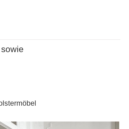
 sowie
olstermöbel