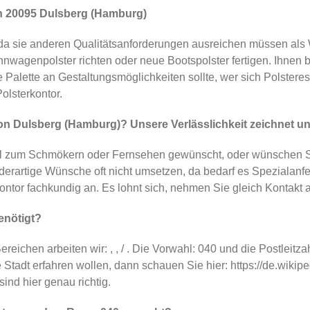
n 20095 Dulsberg (Hamburg)
 sie anderen Qualitätsanforderungen ausreichen müssen als 
hnwagenpolster richten oder neue Bootspolster fertigen. Ihnen b
alette an Gestaltungsmöglichkeiten sollte, wer sich Polsteress
lsterkontor.
n Dulsberg (Hamburg)? Unsere Verlässlichkeit zeichnet un
 zum Schmökern oder Fernsehen gewünscht, oder wünschen Sie 
erartige Wünsche oft nicht umsetzen, da bedarf es Spezialanfer
ntor fachkundig an. Es lohnt sich, nehmen Sie gleich Kontakt a
enötigt?
ereichen arbeiten wir: , , / . Die Vorwahl: 040 und die Postlei
Stadt erfahren wollen, dann schauen Sie hier: https://de.wikip
ind hier genau richtig.