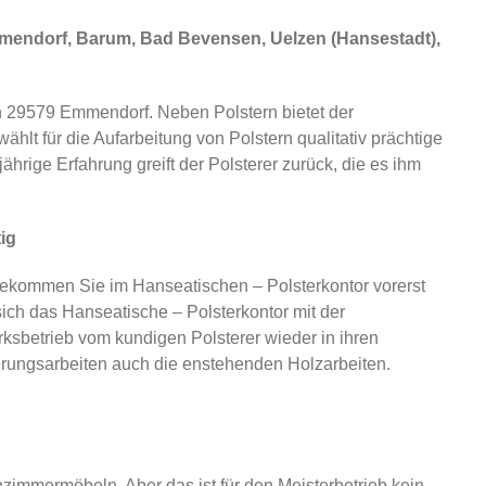
mendorf, Barum, Bad Bevensen, Uelzen (Hansestadt),
 29579 Emmendorf. Neben Polstern bietet der
lt für die Aufarbeitung von Polstern qualitativ prächtige
hrige Erfahrung greift der Polsterer zurück, die es ihm
ig
bekommen Sie im Hanseatischen – Polsterkontor vorerst
ch das Hanseatische – Polsterkontor mit der
sbetrieb vom kundigen Polsterer wieder in ihren
ierungsarbeiten auch die enstehenden Holzarbeiten.
mmermöbeln. Aber das ist für den Meisterbetrieb kein