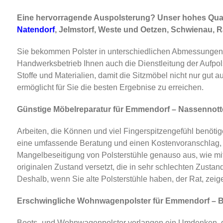
Eine hervorragende Auspolsterung? Unser hohes Qual
Natendorf
, Jelmstorf, Weste und Oetzen, Schwienau, R
Sie bekommen Polster in unterschiedlichen Abmessungen 
Handwerksbetrieb Ihnen auch die Dienstleitung der Aufpols
Stoffe und Materialien, damit die Sitzmöbel nicht nur gut 
ermöglicht für Sie die besten Ergebnise zu erreichen.
Günstige Möbelreparatur für Emmendorf – Nassennottor
Arbeiten, die Können und viel Fingerspitzengefühl benöt
eine umfassende Beratung und einen Kostenvoranschlag, e
Mangelbeseitigung von Polsterstühle genauso aus, wie mi
originalen Zustand versetzt, die in sehr schlechten Zust
Deshalb, wenn Sie alte Polsterstühle haben, der Rat, zeig
Erschwingliche Wohnwagenpolster für Emmendorf – Bei
Boots- und Wohnwagenpolster verlangen ein Umdenken, da