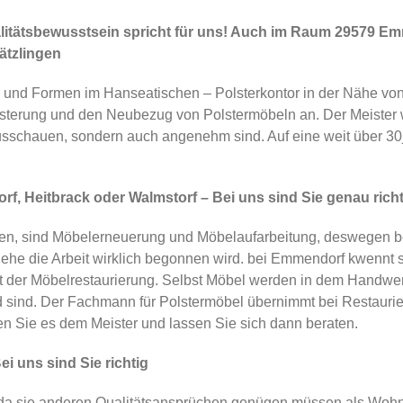
itätsbewusstsein spricht für uns! Auch im Raum 29579 Em
ätzlingen
und Formen im Hanseatischen – Polsterkontor in der Nähe von
terung und den Neubezug von Polstermöbeln an. Der Meister wäh
ausschauen, sondern auch angenehm sind. Auf eine weit über 30jä
f, Heitbrack oder Walmstorf – Bei uns sind Sie genau richt
igen, sind Möbelerneuerung und Möbelaufarbeitung, deswegen 
he die Arbeit wirklich begonnen wird. bei Emmendorf kwennt si
t der Möbelrestaurierung. Selbst Möbel werden in dem Handwerk
and sind. Der Fachmann für Polstermöbel übernimmt bei Restaur
en Sie es dem Meister und lassen Sie sich dann beraten.
 uns sind Sie richtig
 sie anderen Qualitätsansprüchen genügen müssen als Wohnzi