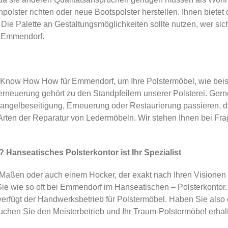
lster richten oder neue Bootspolster herstellen. Ihnen bietet 
 Palette an Gestaltungsmöglichkeiten sollte nutzen, wer sich P
n Emmendorf.
 Know How How für Emmendorf, um Ihre Polstermöbel, wie beis
rneuerung gehört zu den Standpfeilern unserer Polsterei. Gern
ngelbeseitigung, Erneuerung oder Restaurierung passieren, d
 Arten der Reparatur von Ledermöbeln. Wir stehen Ihnen bei Fr
anseatisches Polsterkontor ist Ihr Spezialist
 Maßen oder auch einem Hocker, der exakt nach Ihren Visionen 
ie wie so oft bei Emmendorf im Hanseatischen – Polsterkontor. 
fügt der Handwerksbetrieb für Polstermöbel. Haben Sie also ei
suchen Sie den Meisterbetrieb und Ihr Traum-Polstermöbel erhalt