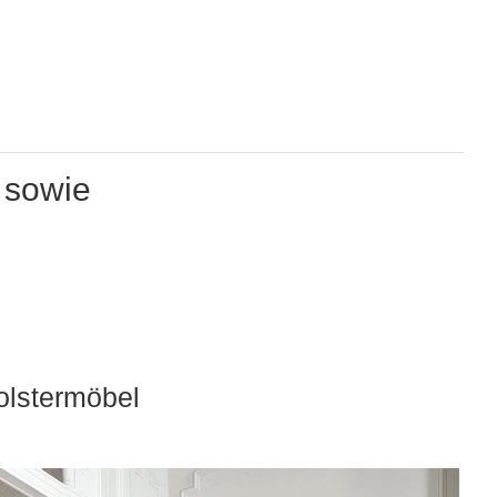
 sowie
olstermöbel