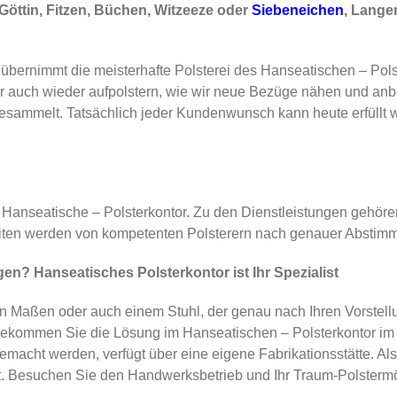
Göttin, Fitzen, Büchen, Witzeeze oder
Siebeneichen
, Lange
übernimmt die meisterhafte Polsterei des Hanseatischen – Pols
r auch wieder aufpolstern, wie wir neue Bezüge nähen und anb
n gesammelt. Tatsächlich jeder Kundenwunsch kann heute erfüll
as Hanseatische – Polsterkontor. Zu den Dienstleistungen gehö
eiten werden von kompetenten Polsterern nach genauer Abstimmu
? Hanseatisches Polsterkontor ist Ihr Spezialist
n Maßen oder auch einem Stuhl, der genau nach Ihren Vorstellu
ft bekommen Sie die Lösung im Hanseatischen – Polsterkontor i
acht werden, verfügt über eine eigene Fabrikationsstätte. Als
igt. Besuchen Sie den Handwerksbetrieb und Ihr Traum-Polstermöb