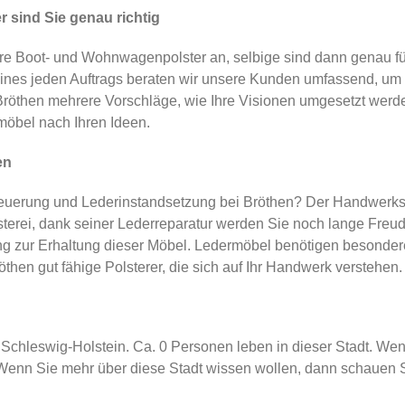
 sind Sie genau richtig
e Boot- und Wohnwagenpolster an, selbige sind dann genau fü
es jeden Auftrags beraten wir unsere Kunden umfassend, um di
 Bröthen mehrere Vorschläge, wie Ihre Visionen umgesetzt werd
ermöbel nach Ihren Ideen.
en
uerung und Lederinstandsetzung bei Bröthen? Der Handwerksbe
sterei, dank seiner Lederreparatur werden Sie noch lange Freud
g zur Erhaltung dieser Möbel. Ledermöbel benötigen besondere 
hen gut fähige Polsterer, die sich auf Ihr Handwerk verstehen.
 Schleswig-Holstein. Ca. 0 Personen leben in dieser Stadt. Wenn
enn Sie mehr über diese Stadt wissen wollen, dann schauen Sie h